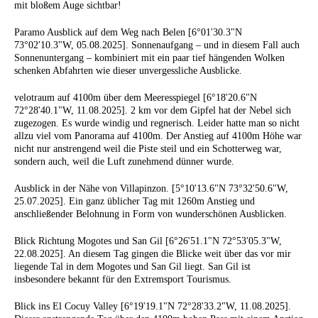
mit bloßem Auge sichtbar!
Paramo Ausblick auf dem Weg nach Belen [6°01'30.3"N
73°02'10.3"W, 05.08.2025]. Sonnenaufgang – und in diesem Fall auch
Sonnenuntergang – kombiniert mit ein paar tief hängenden Wolken
schenken Abfahrten wie dieser unvergessliche Ausblicke.
velotraum auf 4100m über dem Meeresspiegel [6°18'20.6"N
72°28'40.1"W, 11.08.2025]. 2 km vor dem Gipfel hat der Nebel sich
zugezogen. Es wurde windig und regnerisch. Leider hatte man so nicht
allzu viel vom Panorama auf 4100m. Der Anstieg auf 4100m Höhe war
nicht nur anstrengend weil die Piste steil und ein Schotterweg war,
sondern auch, weil die Luft zunehmend dünner wurde.
Ausblick in der Nähe von Villapinzon. [5°10'13.6"N 73°32'50.6"W,
25.07.2025]. Ein ganz üblicher Tag mit 1260m Anstieg und
anschließender Belohnung in Form von wunderschönen Ausblicken.
Blick Richtung Mogotes und San Gil [6°26'51.1"N 72°53'05.3"W,
22.08.2025]. An diesem Tag gingen die Blicke weit über das vor mir
liegende Tal in dem Mogotes und San Gil liegt. San Gil ist
insbesondere bekannt für den Extremsport Tourismus.
Blick ins El Cocuy Valley [6°19'19.1"N 72°28'33.2"W, 11.08.2025].