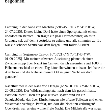
begonnen.
Camping in der Nähe von Macheta [5°05'45.1"N 73°34'03.0"W,
24.07.2025]. Dieses kleine Dorf hatte einen Sportplatz mit einem
überdachten Bereich. Ich fragte ein paar Dorfbewohner, ob es in
Ordnung sei, auf dem Sportplatz zu zelten, und alle stimmten zu. Es
war ein schöner Schutz vor dem Regen – mit toller Aussicht.
Camping im Sogamoso Canyon [6°53'21.6"N 73°11'48.4"W,
01.09.2025]. Mit meiner schweren Ausrüstung plante ich einen
Zwischenstopp über Nacht im Canyon, da ich ansonsten rund 1600 m
Höhenunterschied an einem Tag hätte überwinden müssen. Ich habe die
Ausblicke und die Ruhe an diesem Ort in jener Nacht wirklich
genossen!
Nachthimmel in der Nähe von Onzaga [6°24'50.0"N 72°46'09.8"W,
20.08.2025]. Der Wildcampingplatz, nach dem ich gesucht hatte,
existierte nicht. Doch ein paar Kurven später fand ich ein
Schulgebäude, das über Einrichtungen wie offene Toiletten und einen
Wasserhahn verfügte. Perfekt, um dort die Nacht zu verbringen!
Obendrein war es eine wolkenfreie Nacht. Die Milchstraße war sogar