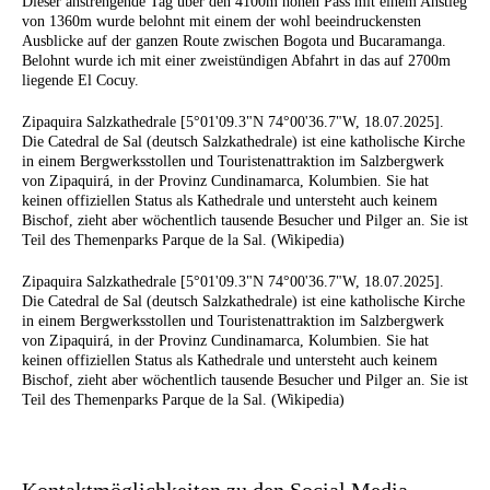
Dieser anstrengende Tag über den 4100m hohen Pass mit einem Anstieg
von 1360m wurde belohnt mit einem der wohl beeindruckensten
Ausblicke auf der ganzen Route zwischen Bogota und Bucaramanga.
Belohnt wurde ich mit einer zweistündigen Abfahrt in das auf 2700m
liegende El Cocuy.
Zipaquira Salzkathedrale [5°01'09.3"N 74°00'36.7"W, 18.07.2025].
Die Catedral de Sal (deutsch Salzkathedrale) ist eine katholische Kirche
in einem Bergwerksstollen und Touristenattraktion im Salzbergwerk
von Zipaquirá, in der Provinz Cundinamarca, Kolumbien. Sie hat
keinen offiziellen Status als Kathedrale und untersteht auch keinem
Bischof, zieht aber wöchentlich tausende Besucher und Pilger an. Sie ist
Teil des Themenparks Parque de la Sal. (Wikipedia)
Zipaquira Salzkathedrale [5°01'09.3"N 74°00'36.7"W, 18.07.2025].
Die Catedral de Sal (deutsch Salzkathedrale) ist eine katholische Kirche
in einem Bergwerksstollen und Touristenattraktion im Salzbergwerk
von Zipaquirá, in der Provinz Cundinamarca, Kolumbien. Sie hat
keinen offiziellen Status als Kathedrale und untersteht auch keinem
Bischof, zieht aber wöchentlich tausende Besucher und Pilger an. Sie ist
Teil des Themenparks Parque de la Sal. (Wikipedia)