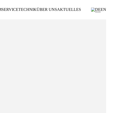
Navigation
M
SERVICE
TECHNIK
ÜBER UNS
AKTUELLES
DE
EN
überspringen