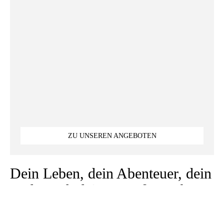
ZU UNSEREN ANGEBOTEN
Dein Leben, dein Abenteuer, dein
Rad. Nach deinen Maßen gebaut.
Ob kurz vor die Tür oder entlang
des Nils. Technisch und ergo­