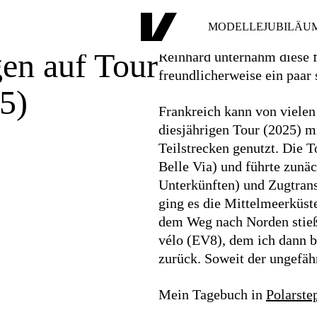
MODELLE
JUBILÄU
en auf Tour
Reinhard unternahm diese 
freundlicherweise ein paar 
5)
Frankreich kann von viele
diesjährigen Tour (2025) 
Teilstrecken genutzt. Die T
Belle Via) und führte zun
Unterkünften) und Zugtrans
ging es die Mittelmeerküste
dem Weg nach Norden stieß
vélo (EV8), dem ich dann b
zurück. Soweit der ungefäh
Mein Tagebuch in
Polarste