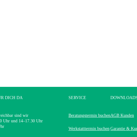
ÜR DICH DA
SERVICE
DOWNLOAD
reichbar sind wir
Beratungstermin buchen
AGB Kunden
0 Uhr und 14–17.30 Uhr
Uhr
Werkstatttermin buchen
Garantie & Ku