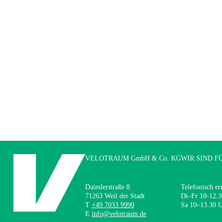
VELOTRAUM GmbH & Co. KG
WIR SIND F
Daimlerstraße 8
Telefonisch er
71263 Weil der Stadt
Di–Fr 10-12.3
T
+49 7033 9990
Sa 10–13.30 
E
info@velotraum.de