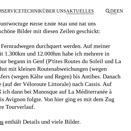
Navigation
M
SERVICE
TECHNIK
ÜBER UNS
AKTUELLES
DE
EN
überspringen
fünfwöchige Reise Ende Mai und hat uns
schöne Bilder mit diesen Zeilen geschickt:
n Fernradwegen durchquert werden. Auf meiner
mit 1.300km und 12.000hm habe ich mehrere in
our begann in Genf (P'tites Routes du Soleil und La
ächst mit kleinen Routenabweichungen (wegen
fers (wegen Kälte und Regen) bis Antibes. Danach
 (auf der Véloroute Littorale) nach Cassis. Auf
 ich dann bei Manosque auf La Méditerranée à
is Avignon folgte. Von hier ging es mit dem Zug
re Tourverlauf.
ps
enthält Details und viele Bilder.