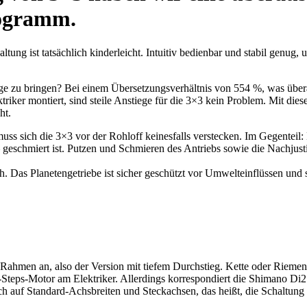
rogramm.
ung ist tatsächlich kinderleicht. Intuitiv bedienbar und stabil genug,
erge zu bringen? Bei einem Übersetzungsverhältnis von 554 %, was übe
riker montiert, sind steile Anstiege für die 3×3 kein Problem. Mit dies
ht.
sich die 3×3 vor der Rohloff keinesfalls verstecken. Im Gegenteil: L
 – geschmiert ist. Putzen und Schmieren des Antriebs sowie die Nachjust
. Das Planetengetriebe ist sicher geschützt vor Umwelteinflüssen und 
men an, also der Version mit tiefem Durchstieg. Kette oder Riemenant
Steps-Motor am Elektriker. Allerdings korrespondiert die Shimano Di2 
uch auf Standard-Achsbreiten und Steckachsen, das heißt, die Schaltun