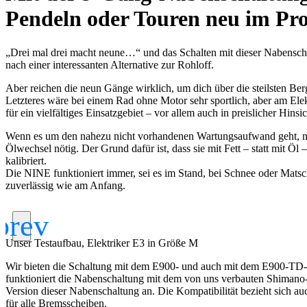
Pendeln oder Touren neu im P
„Drei mal drei macht neune…“ und das Schalten mit dieser Nabenschalt
nach einer interessanten Alternative zur Rohloff.
Aber reichen die neun Gänge wirklich, um dich über die steilsten B
Letzteres wäre bei einem Rad ohne Motor sehr sportlich, aber am Elekt
für ein vielfältiges Einsatzgebiet – vor allem auch in preislicher Hinsic
Wenn es um den nahezu nicht vorhandenen Wartungsaufwand geht, muss 
Ölwechsel nötig. Der Grund dafür ist, dass sie mit Fett – statt mit Öl
kalibriert.
Die NINE funktioniert immer, sei es im Stand, bei Schnee oder Matsch
zuverlässig wie am Anfang.
Unser Testaufbau, Elektriker E3 in Größe M
Wir bieten die Schaltung mit dem E900- und auch mit dem E900-TD-Rah
funktioniert die Nabenschaltung mit dem von uns verbauten Shimano-
Version dieser Nabenschaltung an. Die Kompatibilität bezieht sich a
für alle Bremsscheiben.