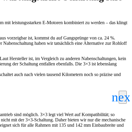
 um mit leistungsstarken E-Motoren kombiniert zu werden – das klingt
raus vorzeigbar ist, kommst du auf Gangsprünge von ca. 24 %.
er Nabenschaltung haben wir tatsächlich eine Alternative zur Rohloff
aut Hersteller ist, im Vergleich zu anderen Nabenschaltungen, kein
ierung der Schaltung entfallen ebenfalls. Die 3×3 ist lebenslang
schaltet auch nach vielen tausend Kilometern noch so präzise und
rieb sind möglich. 3×3 legt viel Wert auf Kompatibilität; so
nicht mit der 3×3-Schaltung. Daher bieten wir nur die mechanische
g eignet sich für alle Rahmen mit 135 und 142 mm Einbaubreite und