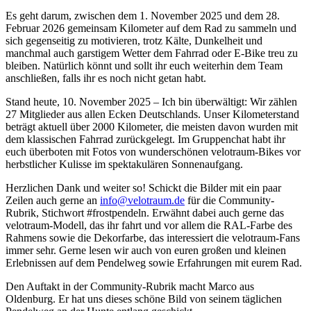
Es geht darum, zwischen dem 1. November 2025 und dem 28.
Februar 2026 gemeinsam Kilometer auf dem Rad zu sammeln und
sich gegenseitig zu motivieren, trotz Kälte, Dunkelheit und
manchmal auch garstigem Wetter dem Fahrrad oder E-Bike treu zu
bleiben. Natürlich könnt und sollt ihr euch weiterhin dem Team
anschließen, falls ihr es noch nicht getan habt.
Stand heute, 10. November 2025 – Ich bin überwältigt: Wir zählen
27 Mitglieder aus allen Ecken Deutschlands. Unser Kilometerstand
beträgt aktuell über 2000 Kilometer, die meisten davon wurden mit
dem klassischen Fahrrad zurückgelegt. Im Gruppenchat habt ihr
euch überboten mit Fotos von wunderschönen velotraum-Bikes vor
herbstlicher Kulisse im spektakulären Sonnenaufgang.
Herzlichen Dank und weiter so! Schickt die Bilder mit ein paar
Zeilen auch gerne an
info@velotraum.de
für die Community-
Rubrik, Stichwort #frostpendeln. Erwähnt dabei auch gerne das
velotraum-Modell, das ihr fahrt und vor allem die RAL-Farbe des
Rahmens sowie die Dekorfarbe, das interessiert die velotraum-Fans
immer sehr. Gerne lesen wir auch von euren großen und kleinen
Erlebnissen auf dem Pendelweg sowie Erfahrungen mit eurem Rad.
Den Auftakt in der Community-Rubrik macht Marco aus
Oldenburg. Er hat uns dieses schöne Bild von seinem täglichen