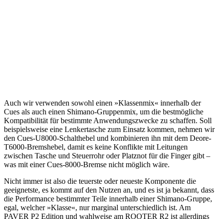
D
Auch wir verwenden sowohl einen »Klassenmix« innerhalb der
Cues als auch einen Shimano-Gruppenmix, um die bestmögliche
Kompatibilität für bestimmte Anwendungszwecke zu schaffen. Soll
beispielsweise eine Lenkertasche zum Einsatz kommen, nehmen wir
den Cues-U8000-Schalthebel und kombinieren ihn mit dem Deore-
T6000-Bremshebel, damit es keine Konflikte mit Leitungen
zwischen Tasche und Steuerrohr oder Platznot für die Finger gibt –
was mit einer Cues-8000-Bremse nicht möglich wäre.
Nicht immer ist also die teuerste oder neueste Komponente die
geeignetste, es kommt auf den Nutzen an, und es ist ja bekannt, dass
die Performance bestimmter Teile innerhalb einer Shimano-Gruppe,
egal, welcher »Klasse«, nur marginal unterschiedlich ist. Am
PAVER P2 Edition und wahlweise am ROOTER R2 ist allerdings