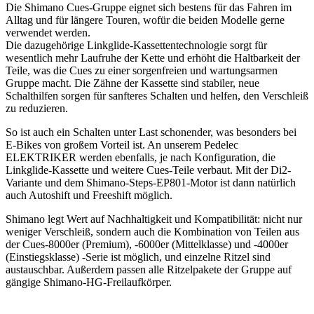
Die Shimano Cues-Gruppe eignet sich bestens für das Fahren im
Alltag und für längere Touren, wofür die beiden Modelle gerne
verwendet werden.
Die dazugehörige Linkglide-Kassettentechnologie sorgt für
wesentlich mehr Laufruhe der Kette und erhöht die Haltbarkeit der
Teile, was die Cues zu einer sorgenfreien und wartungsarmen
Gruppe macht. Die Zähne der Kassette sind stabiler, neue
Schalthilfen sorgen für sanfteres Schalten und helfen, den Verschleiß
zu reduzieren.
So ist auch ein Schalten unter Last schonender, was besonders bei
E-Bikes von großem Vorteil ist. An unserem Pedelec
ELEKTRIKER werden ebenfalls, je nach Konfiguration, die
Linkglide-Kassette und weitere Cues-Teile verbaut. Mit der Di2-
Variante und dem Shimano-Steps-EP801-Motor ist dann natürlich
auch Autoshift und Freeshift möglich.
Shimano legt Wert auf Nachhaltigkeit und Kompatibilität: nicht nur
weniger Verschleiß, sondern auch die Kombination von Teilen aus
der Cues-8000er (Premium), -6000er (Mittelklasse) und -4000er
(Einstiegsklasse) -Serie ist möglich, und einzelne Ritzel sind
austauschbar. Außerdem passen alle Ritzelpakete der Gruppe auf
gängige Shimano-HG-Freilaufkörper.