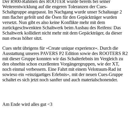
Der R900-Rahmen des ROOTER wurde bereits bei seiner
Weiterentwicklung auf die engeren Toleranzen der Cues-
Schaltgruppe angepasst. Im Nachgang wurde unser Schaltauge 2
mm flacher gefeilt und die Ösen für den Gepäckträger wurden
versetzt. Nun gibt es also keine Konflikte mehr mit dem
zurückgeschwenkten Schaltwerk beim Ausbau des Reifens: Das
Schaltwerk kollidiert nicht mehr mit dem Gepäckträger, da dieser
nun etwas höher sitzt.
Cues steht übrigens für »Create unique experience«. Durch die
Ausstattung unseres PAVERS P2 Edition sowie des ROOTERS R2
mit dieser Gruppe konnten wir das Schalterlebnis im Vergleich zu
den ohnehin schon exzellenten Vorgängergruppen, wie der XT,
noch einmal verbessern. Eine Fahrt mit einem Velotraum-Rad ist
sowieso ein »einzigartiges Erlebnis«, mit der neuen Cues-Gruppe
schaltet es sich jetzt noch sanfter und auch materialschonender.
Am Ende wird alles gut <3