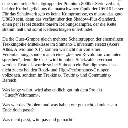
eine sortenreine Schaltgruppe der Premium-8000er-Serie verbaut,
bei der Kurbel gefiel uns die mattschwarze Optik der U6010 besser.
Für das Schaltwerk gab es keine Kompromisse, es musste das gute
U8020 sein, denn das verfügt über den Shadow-Plus-Standard,
einen per Hebel zuschaltbarern Reibungsdämpfer, der die Kette
stramm hält und somit Kettenschlagen unterbindet.
Da die Cues-Gruppe gleich mehrere Schaltgruppen der ehemaligen
Trekkingbike-Mittelklasse im Shimano-Universum ersetzt (Acera,
Altus, Alivio und XT), können wir nicht nur von einer
Vereinfachung, sondern auch einer „kleinen Revolution von unten
sprechen“, denn die Cues wird in hohen Stückzahlen verbaut
werden. Erstmals wurde so bei Shimano ein Paradigmenwechsel
nicht zuerst bei den Road- und High-Performance-Gruppen
vollzogen, sondern im Trekking-, Touring- und Commuting-
Bereich.
Was lange währt, wird also endlich gut mit dem Projekt
»Cues@Velotraum«.
Was war das Problem und was haben wir gemacht, damit es am
Ende doch passt?
Was nicht passt, wird passend gemacht!